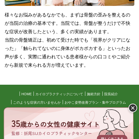
様々なお悩みがあるなかでも、まずは骨盤の歪みを整えるの
が当院の治療の基本です。当院では、骨盤が整うだけで不快
な症状が改善したという、多くの実績があります。
当院の骨盤矯正は、初めて受けた時でも「視界がクリアにな
った」「触られてないのに身体がポカポカする」といったお
声が多く、実際に通われている患者様からの口コミやご紹介
から新規で来られる方が増えています。
HOME
カイロプラクティックについて
施術方針
院長紹介
このような症状の方いませんか
おやこ姿勢改善プラン・集中プログラム
目標達成したい人のための3ヵ月集中プログラム
施術の流れ
料金について
よくある質問
アクセス
患者様の声
お知らせ
ブログ
サイトマップ
© 折尾SIJカイロプラクティックセンター All Right Reserved.