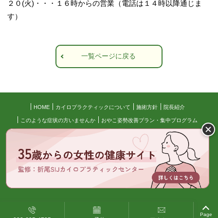
２０(火)・・・１６時からの営業（電話は１４時以降通じま
す）
一覧ページに戻る
HOME
カイロプラクティックについて
施術方針
院長紹介
このような症状の方いませんか
おやこ姿勢改善プラン・集中プログラム
目標達成したい人のための3ヵ月集中プログラム
施術の流れ
料金について
よくある質問
アクセス
患者様の声
お知らせ
ブログ
サイトマップ
© 折尾SIJカイロプラクティックセンター All Right Reserved.
Page