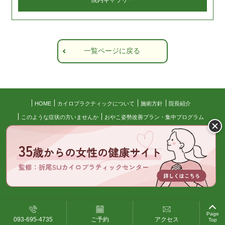
院内ギャラリー
一覧ページに戻る
HOME
カイロプラクティックについて
施術方針
院長紹介
このような症状の方いませんか
おやこ姿勢改善プラン・集中プログラム
目標達成したい人のための3ヵ月集中プログラム
施術の流れ
料金について
よくある質問
アクセス
患者様の声
お知らせ
ブログ
サイトマップ
© 折尾SIJカイロプラクティックセンター All Right Reserved.
Page
093-695-4735
ご予約
アクセス
Top